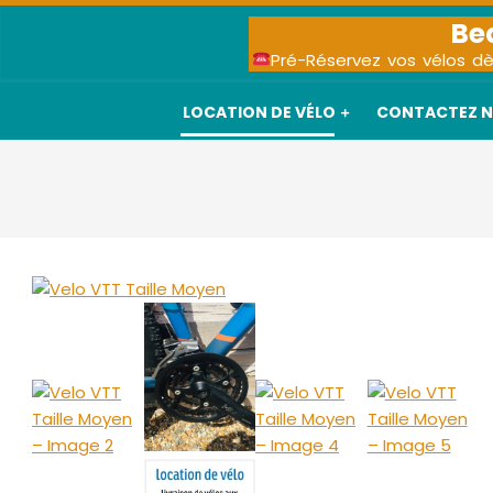
Skip
Be
to
Pré-Réservez vos vélos dè
content
LOCATION DE VÉLO
CONTACTEZ 