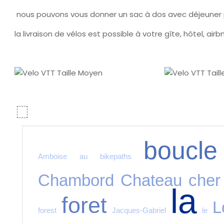
nous pouvons vous donner un sac à dos avec déjeuner p
la livraison de vélos est possible à votre gîte, hôtel, airb
boucle
Amboise
au
bikepaths
Chambord
Chateau
cher
la
foret
L
forest
Jacques-Gabriel
le