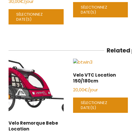
30,00
€
/jour
SÉLECTIONNEZ
DATE(S)
SÉLECTIONNEZ
DATE(S)
Related
Velo VTC Location
150/180cm
20,00
€
/jour
SÉLECTIONNEZ
DATE(S)
Velo Remorque Bebe
Location