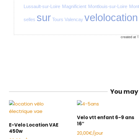
Lussault-sur-Loire
Magnificient
Montlouis-sur-Loire
Mon
sur
velolocation
selles
Tours
Valencay
created at
T
You may 
Velo vtt enfant 6-9 ans
16″
E-Velo Location VAE
450w
20,00
€
/jour