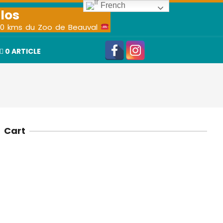
French
los
e 50 kms du Zoo de Beauval
0 ARTICLE
Cart