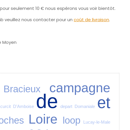
our seulement 10 € nous espérons vous voir bientôt.
nb
veuillez nous contacter pour un
coût de livraison
.
campagne
Bracieux
de
et
curcit
D’Amboise
depart
Domaniale
Loire
oches
loop
Lucay-le-Male