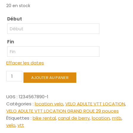
20 en stock
Début
Fin
Effacer les dates
quantité
AJOUTER AU PANIER
de
Velo
VTT
UGS :
1234567890-1
Taille
Catégories :
location velo
,
VELO ADULTE VTT LOCATION
,
Moyen
VELO ADULTE VTT LOCATION GRAND ROUE 29 pouces
Étiquettes :
bike rental
,
canal de berry
,
location
,
mtb
,
velo
,
vtt