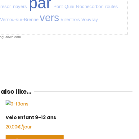
par
tresor
noyers
Pont
Quai
Rochecorbon
routes
vers
Vernou-sur-Brenne
Villentrois
Vouvray
agCrowd.com
also like…
Velo Enfant 9-13 ans
20,00
€
/jour