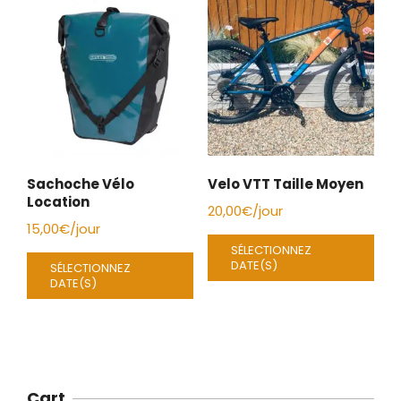
Sachoche Vélo
Velo VTT Taille Moyen
Location
20,00
€
/jour
15,00
€
/jour
SÉLECTIONNEZ
DATE(S)
SÉLECTIONNEZ
DATE(S)
Cart