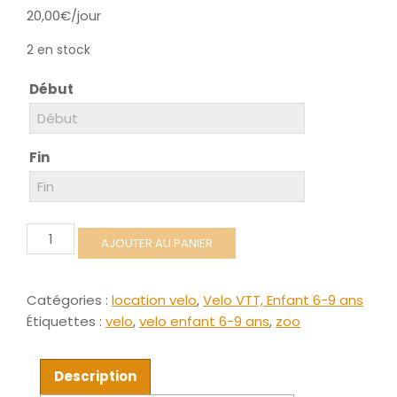
20,00
€
/jour
2 en stock
Début
Fin
quantité
AJOUTER AU PANIER
de
Velo
vtt
Catégories :
location velo
,
Velo VTT, Enfant 6-9 ans
enfant
Étiquettes :
velo
,
velo enfant 6-9 ans
,
zoo
6-
9
ans
Description
16"