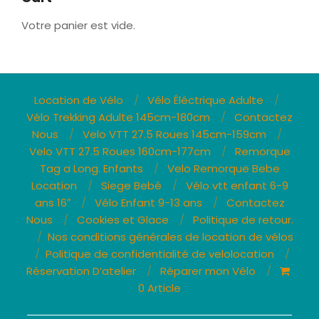
Votre panier est vide.
Location de Vélo
Vélo Éléctrique Adulte
Vélo Trekking Adulte 145cm-180cm
Contactez
Nous
Velo VTT 27.5 Roues 145cm-159cm
Velo VTT 27.5 Roues 160cm-177cm
Remorque
Tag a Long. Enfants
Velo Remorque Bebe
Location
Siege Bebé
Vélo vtt enfant 6-9
ans 16″
Vélo Enfant 9-13 ans
Contactez
Nous
Cookies et Glace
Politique de retour.
Nos conditions générales de location de vélos
Politique de confidentialité de velolocation
Réservation D’atelier
Réparer mon Vélo
0 Article