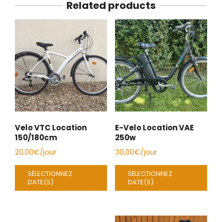
Related products
Velo VTC Location
E-Velo Location VAE
150/180cm
250w
20,00
€
/jour
30,00
€
/jour
SÉLECTIONNEZ
SÉLECTIONNEZ
DATE(S)
DATE(S)